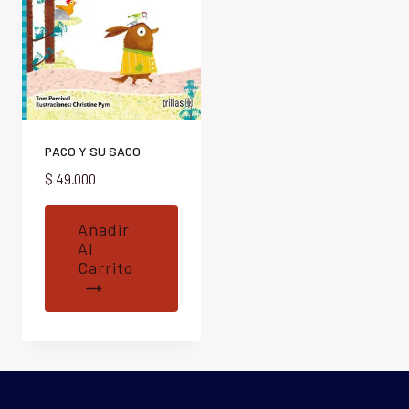
PACO Y SU SACO
$
49.000
Añadir
Al
Carrito