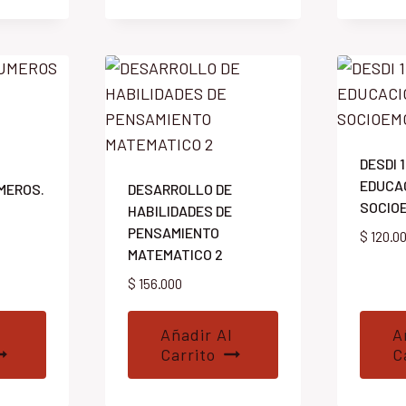
DESDI 
EDUCA
MEROS.
DESARROLLO DE
SOCIO
HABILIDADES DE
PENSAMIENTO
$
120.0
MATEMATICO 2
$
156.000
Añadir Al
A
Carrito
C