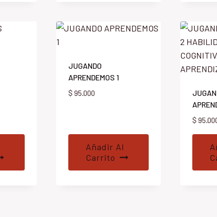
JUGANDO
APRENDEMOS 1
JUGAN
$
95.000
APREN
$
95.00
Añadir Al
A
Carrito
C