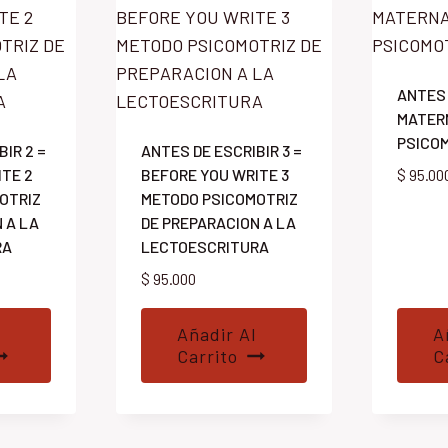
ANTES 
MATER
PSICO
BIR 2 =
ANTES DE ESCRIBIR 3 =
ITE 2
BEFORE YOU WRITE 3
$
95.00
OTRIZ
METODO PSICOMOTRIZ
 A LA
DE PREPARACION A LA
RA
LECTOESCRITURA
$
95.000
Añadir Al
A
Carrito
C