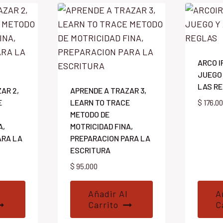
ARCO I
JUEGO
LAS R
AR 2,
APRENDE A TRAZAR 3,
E
LEARN TO TRACE
$
176.0
METODO DE
A,
MOTRICIDAD FINA,
ARA LA
PREPARACION PARA LA
ESCRITURA
$
95.000
Añadir Al
A
Carrito
C