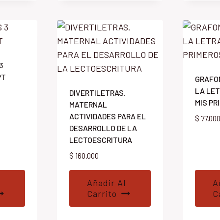
3
PT
GRAFO
LA LET
DIVERTILETRAS.
MIS PR
MATERNAL
ACTIVIDADES PARA EL
$
77.00
DESARROLLO DE LA
LECTOESCRITURA
$
160.000
Añadir Al
A
Carrito
C