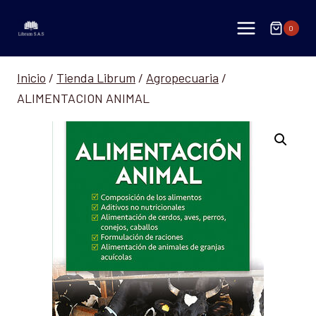
Saltar
al
0
contenido
Inicio
/
Tienda Librum
/
Agropecuaria
/
ALIMENTACION ANIMAL