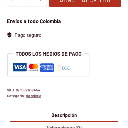
ESTRATÉGICO
DEL
MERCADO
Envíos a todo Colombia
RESTAURANTERO
Pago seguro
cantidad
TODOS LOS MEDIOS DE PAGO
SKU:
9786071719454
Categoría:
Hotelería
Descripción
Valoraciones (0)