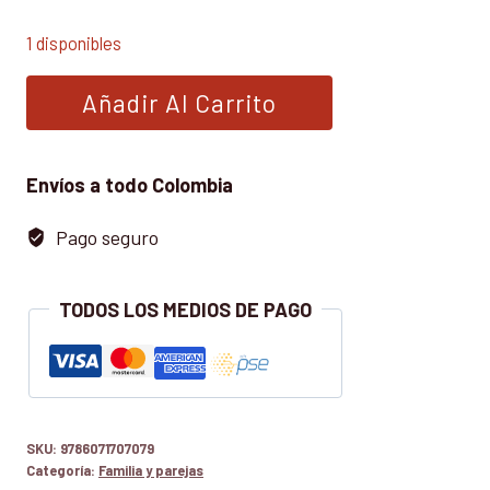
1 disponibles
DEPRESIÓN
Añadir Al Carrito
Y
CONSUMO
DE
Envíos a todo Colombia
DROGAS.
Pago seguro
FACTORES
MOTIVACIONALES
cantidad
TODOS LOS MEDIOS DE PAGO
SKU:
9786071707079
Categoría:
Familia y parejas