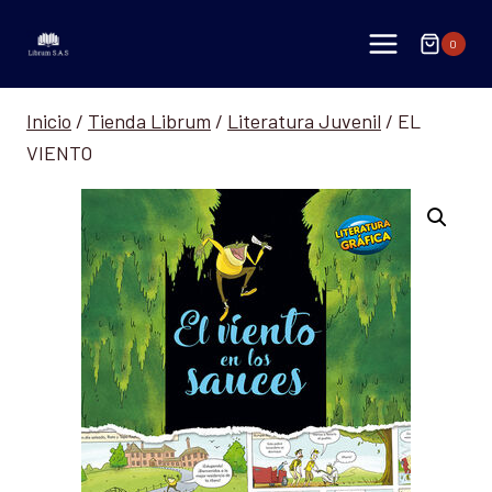
Saltar
al
0
contenido
Inicio
/
Tienda Librum
/
Literatura Juvenil
/
EL
VIENTO