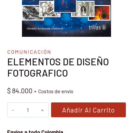
COMUNICACIÓN
ELEMENTOS DE DISEÑO
FOTOGRAFICO
$
84.000
+ Costos de envío
ELEMENTOS
Añadir Al Carrito
DE
DISEÑO
FOTOGRAFICO
Envíos a todo Colombia