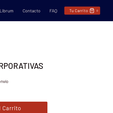
 Librum
Contacto
FAQ
Tu Carrito
0
RPORATIVAS
envío
 Carrito