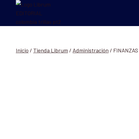
Saltar
al
contenido
Inicio
/
Tienda Librum
/
Administración
/
FINANZAS