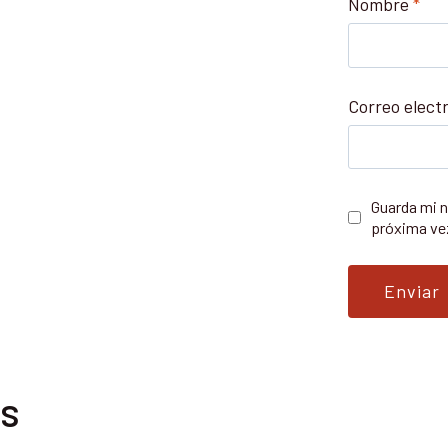
Nombre
*
Correo elect
Guarda mi n
próxima ve
os