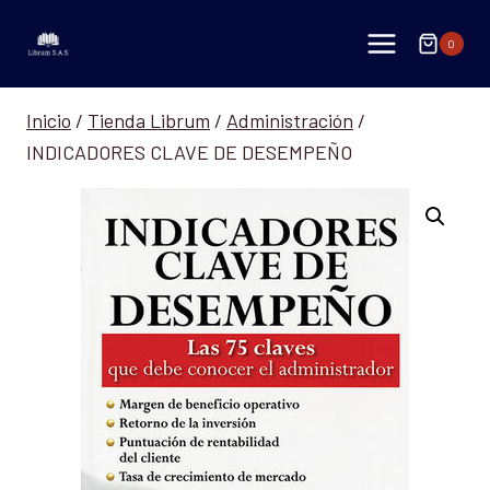
Saltar
al
0
contenido
Inicio
/
Tienda Librum
/
Administración
/
INDICADORES CLAVE DE DESEMPEÑO