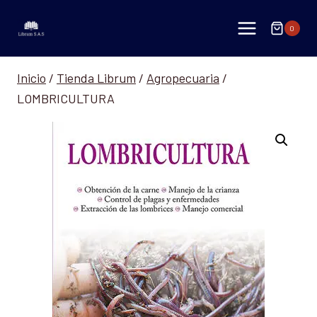
Saltar
al
0
contenido
Inicio
/
Tienda Librum
/
Agropecuaria
/
LOMBRICULTURA