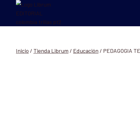
Saltar
al
contenido
Inicio
/
Tienda Librum
/
Educación
/
PEDAGOGIA TE