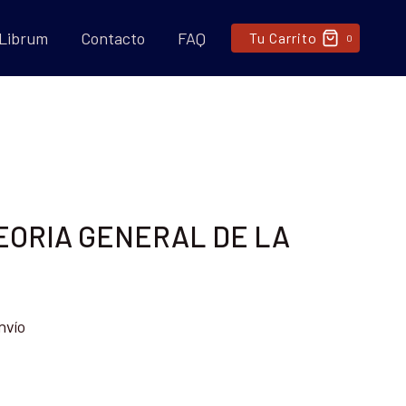
 Librum
Contacto
FAQ
Tu Carrito
0
EORIA GENERAL DE LA
nvío