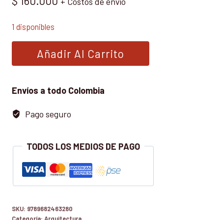
$
160.000
+ Costos de envío
1 disponibles
PERIFERIAS
Añadir Al Carrito
URBANAS
EXPANSION
URBANA
Envíos a todo Colombia
INCONTROLADA
Pago seguro
Y
SU
IMPACTO
TODOS LOS MEDIOS DE PAGO
EN
EL
MEDIO
AMBIENTE
SKU:
9789682463280
cantidad
Categoría:
Arquitectura