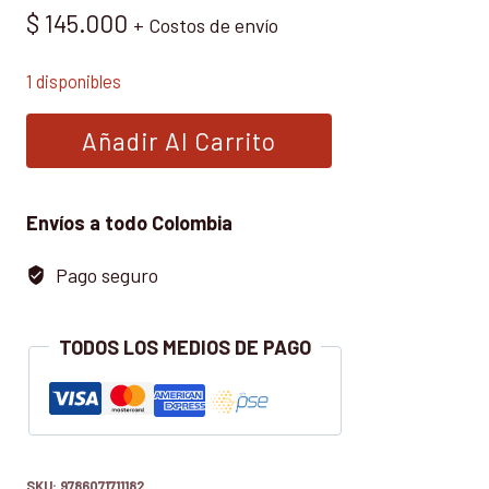
$
145.000
+ Costos de envío
1 disponibles
PRESUPUESTOS
Añadir Al Carrito
EMPRESARIALES
EJE
DE
Envíos a todo Colombia
LA
Pago seguro
PLANEACION
FINANCIERA
cantidad
TODOS LOS MEDIOS DE PAGO
SKU:
9786071711182