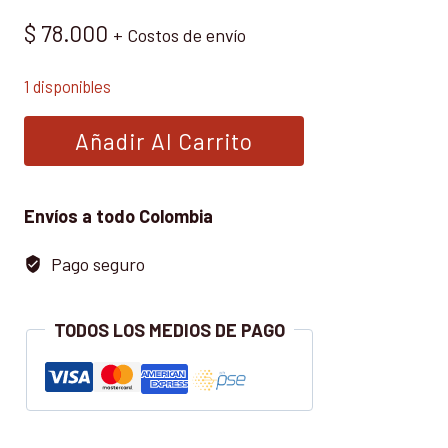
$
78.000
+ Costos de envío
1 disponibles
ROUTER
Añadir Al Carrito
(FRESADORA/REBAJADORA)
MANUAL
PARA
Envíos a todo Colombia
EL
Pago seguro
CARPINTERO
cantidad
TODOS LOS MEDIOS DE PAGO