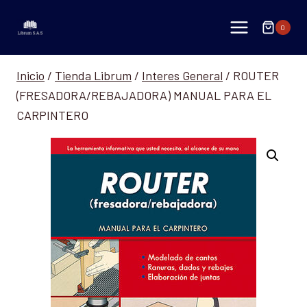
Saltar
al
0
contenido
Inicio
/
Tienda Librum
/
Interes General
/
ROUTER
(FRESADORA/REBAJADORA) MANUAL PARA EL
CARPINTERO