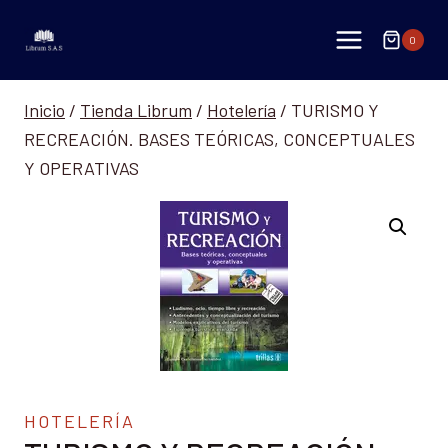
Saltar
al
0
contenido
Inicio
/
Tienda Librum
/
Hotelería
/
TURISMO Y
RECREACIÓN. BASES TEÓRICAS, CONCEPTUALES
Y OPERATIVAS
HOTELERÍA