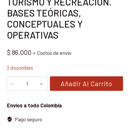
TURISMO Y RECREACIÓN.
BASES TEÓRICAS,
CONCEPTUALES Y
OPERATIVAS
$
86.000
+ Costos de envío
2 disponibles
TURISMO
Añadir Al Carrito
Y
RECREACIÓN.
BASES
Envíos a todo Colombia
TEÓRICAS,
Pago seguro
CONCEPTUALES
Y