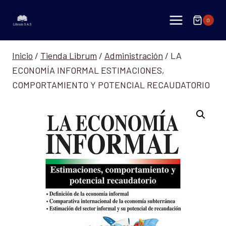
Saltar
al
0
contenido
Inicio
/
Tienda Librum
/
Administración
/
LA
ECONOMÍA INFORMAL ESTIMACIONES,
COMPORTAMIENTO Y POTENCIAL RECAUDATORIO