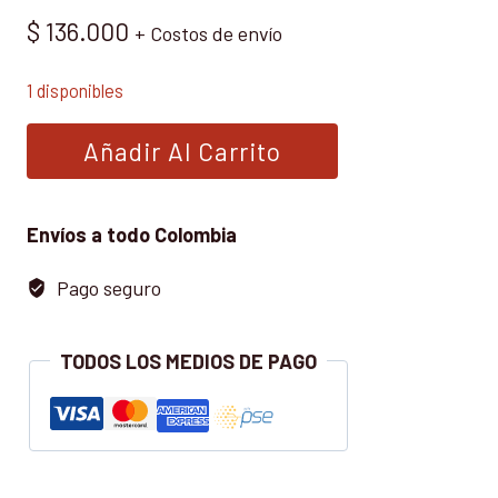
$
136.000
+ Costos de envío
1 disponibles
LA
Añadir Al Carrito
ECONOMÍA
INFORMAL
ESTIMACIONES,
Envíos a todo Colombia
COMPORTAMIENTO
Pago seguro
Y
POTENCIAL
RECAUDATORIO
TODOS LOS MEDIOS DE PAGO
cantidad