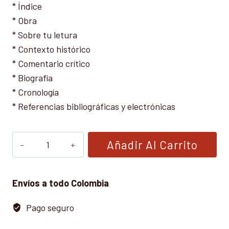
* Índice
* Obra
* Sobre tu letura
* Contexto histórico
* Comentario crítico
* Biografía
* Cronología
* Referencias bibliográficas y electrónicas
LAS
Añadir Al Carrito
MIL
Y
UNA
Envíos a todo Colombia
NOCHES,
Pago seguro
SELECCION
DE