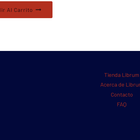
ir Al Carrito
Tienda Librum
Acerca de Libr
Contacto
FAQ