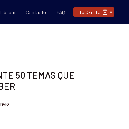
 Librum
Contacto
FAQ
Tu Carrito
0
TE 50 TEMAS QUE
BER
nvío