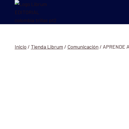
Saltar
al
contenido
Inicio
/
Tienda Librum
/
Comunicación
/
APRENDE A