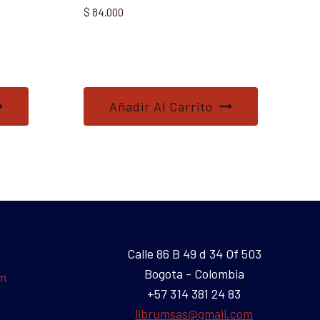
$
84.000
Añadir Al Carrito
Calle 86 B 49 d 34 Of 503
Bogota - Colombia
um
+57 314 381 24 83
librumsas@gmail.com