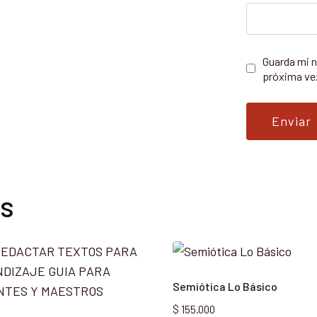
Guarda mi n
próxima ve
os
Semiótica Lo Básico
$
155.000